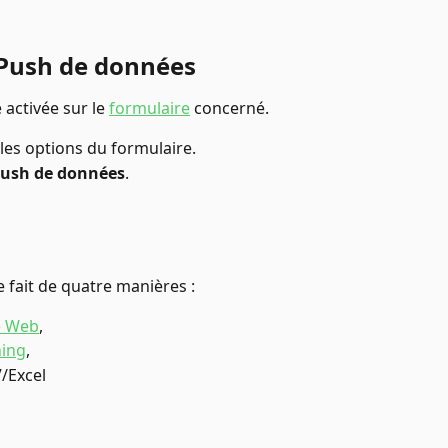
e Push de données
 activée sur le 
formulaire
 concerné.
 les options du formulaire.
 push de données
.
 fait de quatre manières : 
e Web
, 
ning
, 
V/Excel