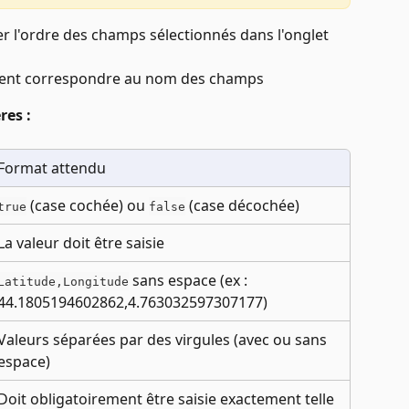
r l'ordre des champs sélectionnés dans l'onglet 
ivent correspondre au nom des champs
res :
Format attendu
 (case cochée) ou 
 (case décochée)
true
false
La valeur doit être saisie
 sans espace (ex : 
Latitude,Longitude
44.1805194602862,4.763032597307177)
Valeurs séparées par des virgules (avec ou sans 
espace)
Doit obligatoirement être saisie exactement telle 