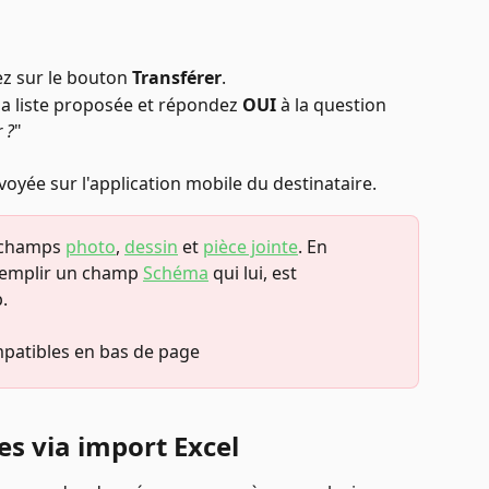
z sur le bouton 
Transférer
.
la liste proposée et répondez 
OUI
 à la question 
 ?
"
yée sur l'application mobile du destinataire.
 champs 
photo
, 
dessin
 et 
pièce jointe
. En 
remplir un champ 
Schéma
 qui lui, est 
. 
mpatibles en bas de page
s via import Excel