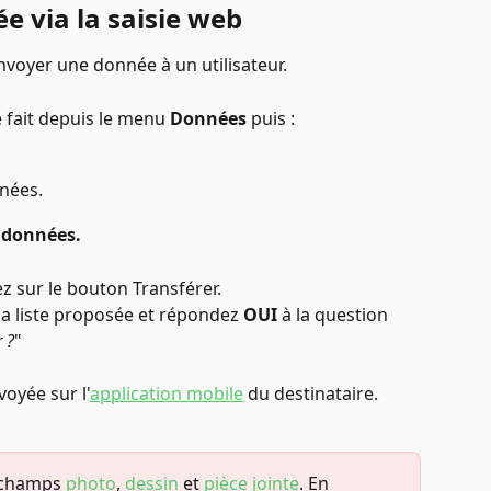
e via la saisie web
nvoyer une donnée à un utilisateur. 
e fait depuis le menu 
Données
 puis : 
nnées. 
s données. 
z sur le bouton Transférer.
la liste proposée et répondez 
OUI
 à la question 
 ?
"
oyée sur l'
application mobile
 du destinataire.
 champs 
photo
, 
dessin
 et 
pièce jointe
. En 