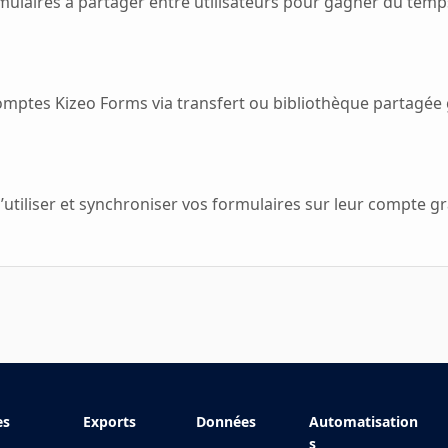
ulaires à partager entre utilisateurs pour gagner du temps
mptes Kizeo Forms via transfert ou bibliothèque partagée
’utiliser et synchroniser vos formulaires sur leur compte g
es
Exports
Données
Automatisation
s