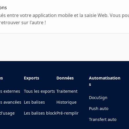
lons
sés entre votre application mobile et la saisie Web. Vous
retrouver sur l'autre !
es
Exports
Données
Automatisation
s
es externes
Tous les exports
Traitement
DocuSign
es avancées
Les balises
Historique
Push auto
d'usage
Les balises block
Pré-remplir
Transfert auto