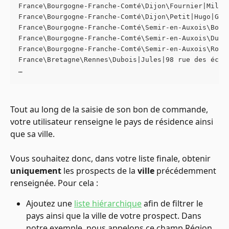
France\Bourgogne-Franche-Comté\Dijon\Fournier|Mila|
France\Bourgogne-Franche-Comté\Dijon\Petit|Hugo|Gra
France\Bourgogne-Franche-Comté\Semir-en-Auxois\Bonn
France\Bourgogne-Franche-Comté\Semir-en-Auxois\Dupo
France\Bourgogne-Franche-Comté\Semir-en-Auxois\Robe
France\Bretagne\Rennes\Dubois|Jules|98 rue des écol
…
Tout au long de la saisie de son bon de commande, 
votre utilisateur renseigne le pays de résidence ainsi 
que sa ville. 
Vous souhaitez donc, dans votre liste finale, obtenir 
uniquement
 les prospects de la 
ville
 précédemment 
renseignée. Pour cela :
Ajoutez une 
liste hiérarchique
 afin de filtrer le 
pays ainsi que la ville de votre prospect. Dans 
notre exemple, nous appelons ce champ Région 