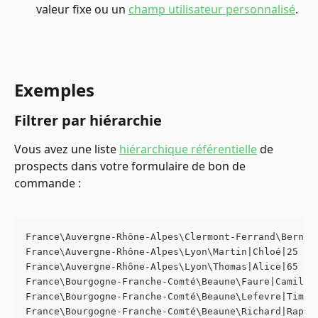
valeur fixe ou un 
champ utilisateur personnalisé
.
Exemples
Filtrer par hiérarchie
Vous avez une liste 
hiérarchique référentielle
 de 
prospects dans votre formulaire de bon de 
commande :
France\Auvergne-Rhône-Alpes\Clermont-Ferrand\Bernar
France\Auvergne-Rhône-Alpes\Lyon\Martin|Chloé|25 ru
France\Auvergne-Rhône-Alpes\Lyon\Thomas|Alice|65 co
France\Bourgogne-Franche-Comté\Beaune\Faure|Camille
France\Bourgogne-Franche-Comté\Beaune\Lefevre|Timéo
France\Bourgogne-Franche-Comté\Beaune\Richard|Rapha